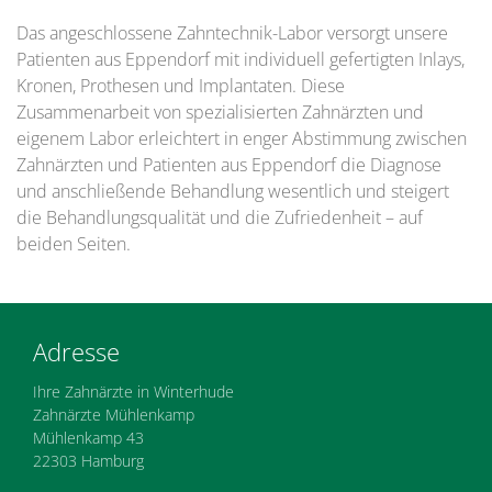
Das angeschlossene Zahntechnik-Labor versorgt unsere
Patienten aus Eppendorf mit individuell gefertigten Inlays,
Kronen, Prothesen und Implantaten. Diese
Zusammenarbeit von spezialisierten Zahnärzten und
eigenem Labor erleichtert in enger Abstimmung zwischen
Zahnärzten und Patienten aus Eppendorf die Diagnose
und anschließende Behandlung wesentlich und steigert
die Behandlungsqualität und die Zufriedenheit – auf
beiden Seiten.
Adresse
Ihre Zahnärzte in Winterhude
Zahnärzte Mühlenkamp
Mühlenkamp 43
22303 Hamburg