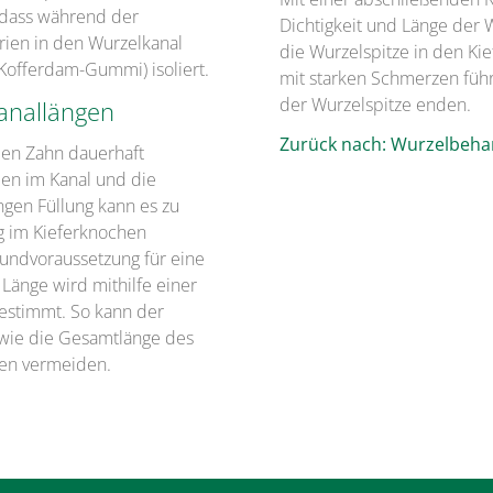
, dass während der
Dichtigkeit und Länge der W
ien in den Wurzelkanal
die Wurzelspitze in den Ki
Kofferdam-Gummi) isoliert.
mit starken Schmerzen führ
der Wurzelspitze enden.
anallängen
Zurück nach: Wurzelbeha
den Zahn dauerhaft
rien im Kanal und die
ngen Füllung kann es zu
g im Kieferknochen
undvoraussetzung für eine
Länge wird mithilfe einer
estimmt. So kann der
owie die Gesamtlänge des
en vermeiden.