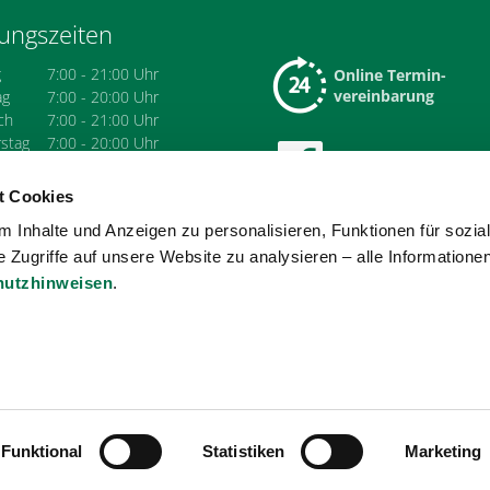
ungszeiten
g
7:00 - 21:00 Uhr
Online Termin-
vereinbarung
ag
7:00 - 20:00 Uhr
ch
7:00 - 21:00 Uhr
stag
7:00 - 20:00 Uhr
Besuchen Sie uns
8:00 - 20:00 Uhr
auf Facebook
g
nach Vereinbarung
t Cookies
 Inhalte und Anzeigen zu personalisieren, Funktionen für sozia
 Zugriffe auf unsere Website zu analysieren – alle Informatione
hutzhinweisen
.
Funktional
Statistiken
Marketing