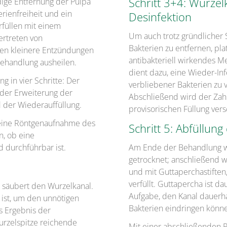
Schritt 3+4: Wurze
dige Entfernung der Pulpa
rienfreiheit und ein
Desinfektion
rfüllen mit einem
Um auch trotz gründlicher
ertreten von
Bakterien zu entfernen, pla
nen kleinere Entzündungen
antibakteriell wirkendes M
behandlung ausheilen.
dient dazu, eine Wieder-In
g in vier Schritte: Der
verbliebener Bakterien zu 
 der Erweiterung der
Abschließend wird der Zahn
 der Wiederauffüllung.
provisorischen Füllung vers
 eine Röntgenaufnahme des
Schritt 5: Abfüllun
n, ob eine
 durchführbar ist.
Am Ende der Behandlung wi
getrocknet; anschließend w
und mit Guttaperchastiften
verfüllt. Guttapercha ist d
 säubert den Wurzelkanal.
Aufgabe, den Kanal dauerhaf
ß ist, um den unnötigen
Bakterien eindringen könn
s Ergebnis der
Wurzelspitze reichende
Mit einer abschließenden R