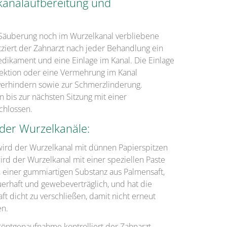
lkanalaufbereitung und
 Säuberung noch im Wurzelkanal verbliebene
tziert der Zahnarzt nach jeder Behandlung ein
edikament und eine Einlage im Kanal. Die Einlage
fektion oder eine Vermehrung im Kanal
verhindern sowie zur Schmerzlinderung.
 bis zur nächsten Sitzung mit einer
chlossen.
g der Wurzelkanäle:
rd der Wurzelkanal mit dünnen Papierspitzen
ird der Wurzelkanal mit einer speziellen Paste
, einer gummiartigen Substanz aus Palmensaft,
auerhaft und gewebeverträglich, und hat die
t dicht zu verschließen, damit nicht erneut
en.
öntgenaufnahme kontrolliert der Zahnarzt