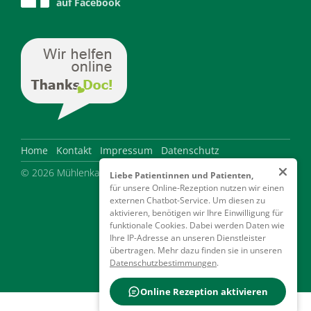
auf Facebook
Home
Kontakt
Impressum
Datenschutz
© 2026 Mühlenkamp Zahnärzte
Liebe Patientinnen und Patienten,
für unsere Online-Rezeption nutzen wir einen
externen Chatbot-Service. Um diesen zu
aktivieren, benötigen wir Ihre Einwilligung für
funktionale Cookies. Dabei werden Daten wie
Ihre IP-Adresse an unseren Dienstleister
übertragen. Mehr dazu finden sie in unseren
Datenschutzbestimmungen
.
Online Rezeption aktivieren