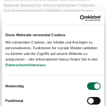
Bekannte Beispiele für solche implantierten Prothesen
sind Arzneimitteldepots, Sehhilfen und natürlich eine
vielzahl von Gelenkprothesen. Mit dem Einsetzen von
Zahnimplantaten in den Kieferknochen, die die Funktion
künstlicher Zahnwurzeln übernehmen, befasst sich in der
Zahnheilkunde das medizinische Teilgebiet der
Diese Webseite verwendet Cookies
Implantologie. Die Dental- oder Zahnimplantate dienen
Wir verwenden Cookies, um Inhalte und Anzeigen zu
dann als Träger oder Befestigungsanker für künstliche
personalisieren, Funktionen für soziale Medien anbieten
Zähne, Brücken oder Gebisse.
zu können und die Zugriffe auf unsere Website zu
Die Geschichte vom Zahnimplantat
analysieren – alle Informationen hierzu finden Sie in den
Datenschutzhinweisen
.
Die frühesten bekannten Implantate aus Muschelschalen
stammen aus der Zeit der Maya im 8. Jahrhundert n. Chr.,
aus dem Mittelalter und der Frühen Neuzeit sind Versuche
Einwilligungsauswahl
mit Zahnersatz aus Elfenbein oder Walrosszähnen bekannt.
Notwendig
Im 19. Jh., genauer gesagt zwischen 1806 und 1840
wurden dann erste erfolgreiche Versuche mit Implantaten
Funktional
aus Keramik und Gold durchgeführt. Als „Vater“ der